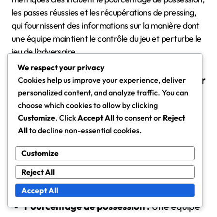
les passes réussies et les récupérations de pressing,
qui fournissent des informations sur la manière dont
une équipe maintient le contrôle du jeu et perturbe le
jeu de l’adversaire.
We respect your privacy
Indicateurs de performance clés pour
Cookies help us improve your experience, deliver
personalized content, and analyze traffic. You can
la possession
choose which cookies to allow by clicking
Les métriques de possession se concentrent sur
Customize
. Click
Accept All
to consent or
Reject
l’efficacité avec laquelle une équipe contrôle le ballon
All
to decline non-essential cookies.
durant un match. Un pourcentage de possession
élevé indique généralement une domination, mais il
Customize
est essentiel de considérer la qualité de cette
Reject All
possession également.
Accept All
Pourcentage de possession :
Une équipe