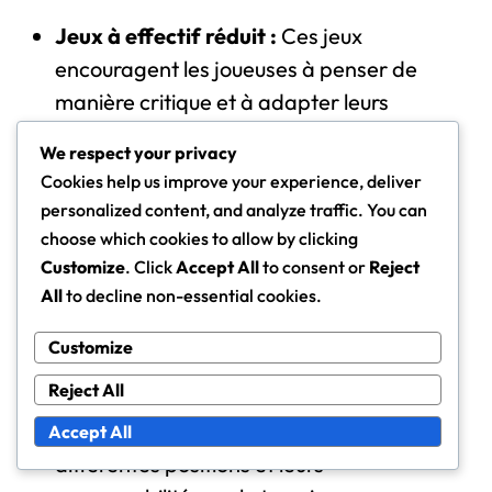
Jeux à effectif réduit :
Ces jeux
encouragent les joueuses à penser de
manière critique et à adapter leurs
stratégies en fonction des dynamiques
We respect your privacy
évolutives du match.
Cookies help us improve your experience, deliver
Analyse vidéo :
Revoir les séquences de
personalized content, and analyze traffic. You can
jeu permet aux joueuses d’identifier leurs
choose which cookies to allow by clicking
forces et faiblesses, favorisant une
Customize
. Click
Accept All
to consent or
Reject
All
to decline non-essential cookies.
compréhension plus profonde du jeu
tactique.
Customize
Scénarios de jeu de rôle :
Attribuer des
Reject All
rôles spécifiques lors
de la
pratique pour
aider les joueuses à comprendre les
Accept All
différentes positions et leurs