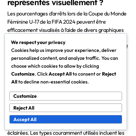
représentés visuellement ?
Les pourcentages d’arrêts lors de la Coupe du Monde
Féminine U-17 de la FIFA 2024 peuvent être
efficacement visualisés à l’aide de divers graphiques
et tableaux. Ces représentations visuelles aident à
We respect your privacy
comparer les performances des gardiennes de but et
Cookies help us improve your experience, deliver
à identifier les tendances tout au long du tournoi.
personalized content, and analyze traffic. You can
choose which cookies to allow by clicking
Graphiques et tableaux pour une
Customize
. Click
Accept All
to consent or
Reject
comparaison facile
All
to decline non-essential cookies.
Les graphiques et tableaux sont des outils essentiels
Customize
pour comparer visuellement les pourcentages
Reject All
d’arrêts entre différentes gardiennes de but. Ils
permettent aux spectateurs de saisir rapidement les
Accept All
niveaux de performance et de faire des évaluations
éclairées. Les types couramment utilisés incluent les